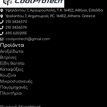
Υψηλάντου 7, Αργυρούπολη, Τ.Κ. 16452, Αθήνα, Ελλάδα
Ypsilantou 7, Argyroupoli, P.C. 16452, Athens. Greece
210 3426570
210 3426574
695 6202015
coolprotech@gmail.com
Προϊόντα
Ανοξείδωτα
Βιτρίνες
Είδη Barista
Καταψύξεις
Κουζίνα
Μικροσυσκευές
Παγομηχανές
Πλυντήρια
Ψυκτικά Monoblock