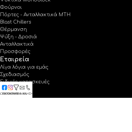
Φούρνοι
Πόρτες - Ανταλλακτικά MTH
Blast Chillers
Θέρμανση
Ψύξη - Δροσιά
Ανταλλακτικά
Προσφορές
Εταιρεία
Λίγα λόγια για εμάς
Σχεδιασμός
Ειδικές κατασκευές
Έργα
ACEBOOK
INSTAGRAM
ΦΙΛΤΡΑ
E-MAIL
ΚΛΗΣΗ
Κατάλογοι
Εγγύηση
Νέα
Επικοινωνία
Βρείτε μας