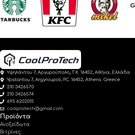
Υψηλάντου 7, Αργυρούπολη, Τ.Κ. 16452, Αθήνα, Ελλάδα
Ypsilantou 7, Argyroupoli, P.C. 16452, Athens. Greece
210 3426570
210 3426574
695 6202015
coolprotech@gmail.com
Προϊόντα
Ανοξείδωτα
Βιτρίνες