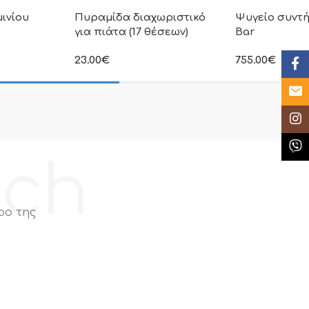
ινίου
Πυραμίδα διαχωριστικό
Ψυγείο συντ
για πιάτα (17 θέσεων)
Bar
23.00
€
755.00
€
Face
η τιμή δεν
στην αναγραφόμενη τιμή δεν
στην αναγραφόμ
ι Φ.Π.Α
συμπεριλαμβάνεται Φ.Π.Α
συμπεριλαμβάνε
Email
Insta
Κλήσ
ech
ρο της