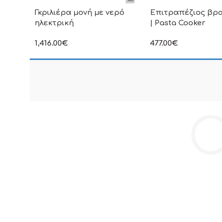
Γκριλιέρα μονή με νερό
Επιτραπέζιος βρ
ηλεκτρική
| Pasta Cooker
1,416.00
€
477.00
€
στην αναγραφόμενη τιμή δεν
στην αναγραφόμενη τ
συμπεριλαμβάνεται Φ.Π.Α
συμπεριλαμβάνεται Φ
C