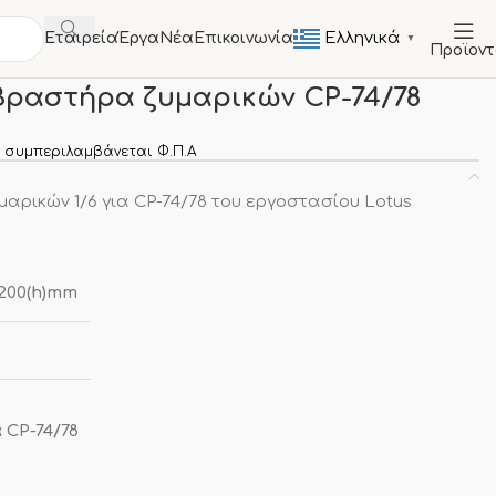
Ελληνικά
Εταιρεία
Έργα
Νέα
Επικοινωνία
▼
Προϊον
ντα
Καλάθι 1/6 για βραστήρα ζυμαρικών CP-74/78
 βραστήρα ζυμαρικών CP-74/78
 συμπεριλαμβάνεται Φ.Π.Α
αρικών 1/6 για CP-74/78 του εργοστασίου Lotus
x200(h)mm
 CP-74/78