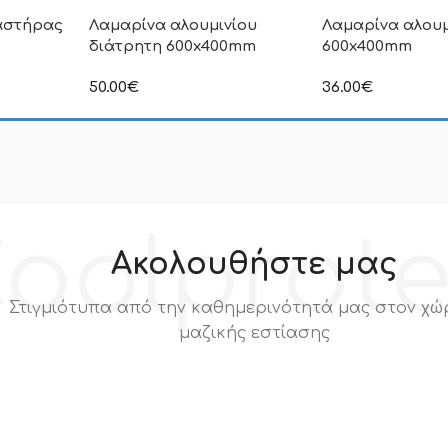
αστήρας
Λαμαρίνα αλουμινίου
Λαμαρίνα αλουμ
διάτρητη 600x400mm
600x400mm
50.00
€
36.00
€
ιμή δεν
στην αναγραφόμενη τιμή δεν
στην αναγραφόμεν
.Π.Α
συμπεριλαμβάνεται Φ.Π.Α
συμπεριλαμβάνετα
oolprot
Ακολουθήστε μας
Στιγμιότυπα από την καθημερινότητά μας στον χώ
μαζικής εστίασης