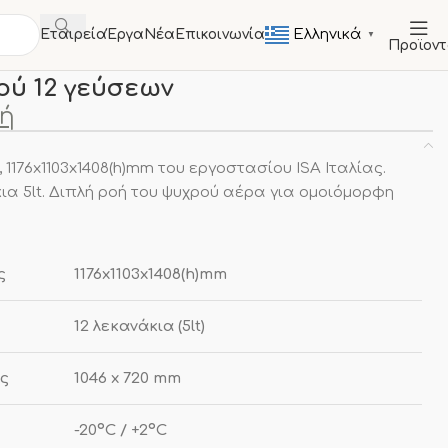
Ελληνικά
Εταιρεία
Έργα
Νέα
Επικοινωνία
▼
Προϊον
Βιτρίνες Παγωτού
Βιτρίνα παγωτού 12 γεύσεων
ού 12 γεύσεων
μή
, 1176x1103x1408(h)mm του εργοστασίου ISA Ιταλίας.
ια 5lt. Διπλή ροή του ψυχρού αέρα για ομοιόμορφη
ς
1176x1103x1408(h)mm
12 λεκανάκια (5lt)
ς
1046 x 720 mm
-20ºC / +2ºC