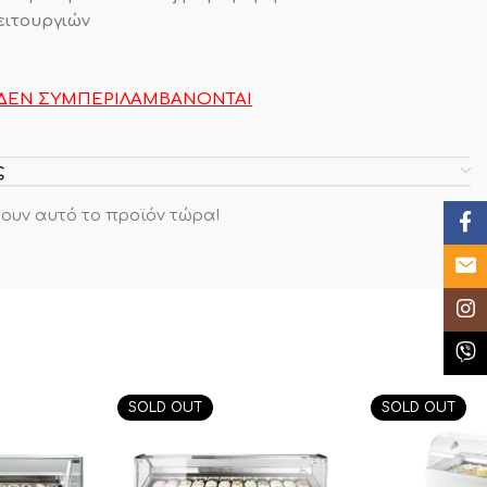
ειτουργιών
 ΔΕΝ ΣΥΜΠΕΡΙΛΑΜΒΑΝΟΝΤΑΙ
ς
ουν αυτό το προϊόν τώρα!
Face
Email
Insta
Κλήσ
SOLD OUT
SOLD OUT