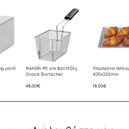
og μονό
Καλάθι 4lt για φριτέζές
Λαμαρίνα αλουμ
Snack Bartscher
435x320mm
ιμή δεν
48.00
€
18.00
€
.Π.Α
στην αναγραφόμενη τιμή δεν
στην αναγραφόμεν
συμπεριλαμβάνεται Φ.Π.Α
συμπεριλαμβάνετα