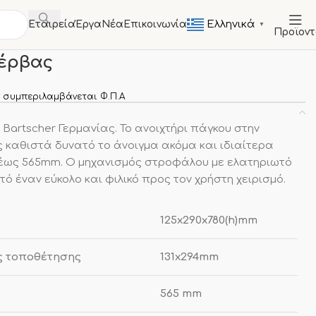
Ελληνικά
Εταιρεία
Έργα
Νέα
Επικοινωνία
▼
Προϊον
ντα
Ανοιχτήρι κονσέρβας
σέρβας
 συμπεριλαμβάνεται Φ.Π.Α
 Bartscher Γερμανίας. Το ανοιχτήρι πάγκου στην
 καθιστά δυνατό το άνοιγμα ακόμα και ιδιαίτερα
έως 565mm. Ο μηχανισμός στροφάλου με ελατηριωτό
ό έναν εύκολο και φιλικό προς τον χρήστη χειρισμό.
125x290x780(h)mm
ς τοποθέτησης
131x294mm
565 mm