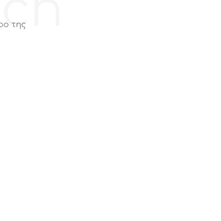
ech
ρο της