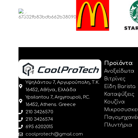
Προϊόντα
Ανοξείδωτα
Βιτρίνες
Υψηλάντου 7, Αργυρούπολη, Τ.Κ.
Είδη Barista
16452, Αθήνα, Ελλάδα
Καταψύξεις
Ypsilantou 7, Argyroupoli, P.C.
Κουζίνα
16452, Athens. Greece
Μικροσυσκε
210 3426570
Παγομηχανέ
210 3426574
Πλυντήρια
695 6202015
coolprotech@gmail.com