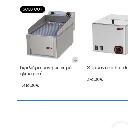
SOLD OUT
Γκριλιέρα μονή με νερό
Θερμαντικό hot d
ηλεκτρική
276.00
€
στην αναγραφόμενη τ
1,416.00
€
συμπεριλαμβάνεται Φ
στην αναγραφόμενη τιμή δεν
συμπεριλαμβάνεται Φ.Π.Α