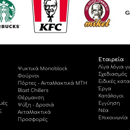
Εταιρεία
Λίγα λόγια γ
Ψυκτικά Monoblock
Σχεδιασμός
Φούρνοι
Ειδικές κατ
Πόρτες - Ανταλλακτικά MTH
Έργα
Blast Chillers
Κατάλογοι
Θέρμανση
υές
Εγγύηση
Ψύξη - Δροσιά
ς
Νέα
Ανταλλακτικά
Επικοινωνία
Προσφορές