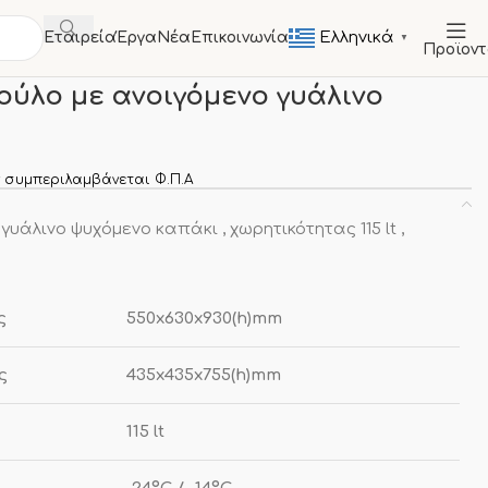
Ελληνικά
Εταιρεία
Έργα
Νέα
Επικοινωνία
▼
Προϊον
ντα
Καταψύξη μπαούλο με ανοιγόμενο γυάλινο καπάκι
ύλο με ανοιγόμενο γυάλινο
 συμπεριλαμβάνεται Φ.Π.Α
άλινο ψυχόμενο καπάκι , χωρητικότητας 115 lt ,
ς
550x630x930(h)mm
ς
435x435x755(h)mm
115 lt