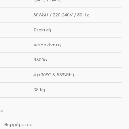
-24ºC / -14ºC
80Watt / 220-240V / 50Hz
Στατική
Χειροκίνητη
R600a
4 (+30°C & 55%RH)
35 Kg
μι
 –
θερμόμετρο