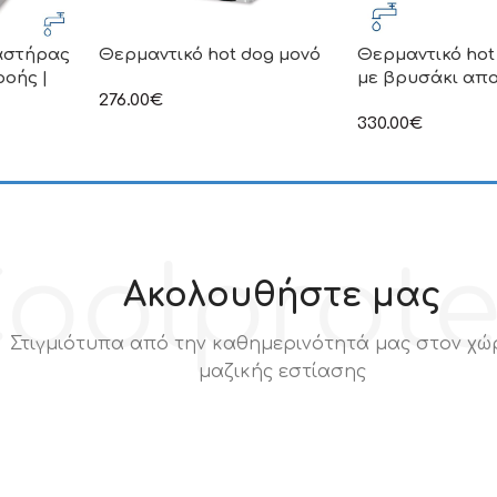
αστήρας
Θερμαντικό hot dog μονό
Θερμαντικό hot
οής |
με βρυσάκι απ
276.00
€
στην αναγραφόμενη τιμή δεν
330.00
€
συμπεριλαμβάνεται Φ.Π.Α
στην αναγραφόμεν
συμπεριλαμβάνετα
ιμή δεν
.Π.Α
oolprot
Ακολουθήστε μας
Στιγμιότυπα από την καθημερινότητά μας στον χώ
μαζικής εστίασης