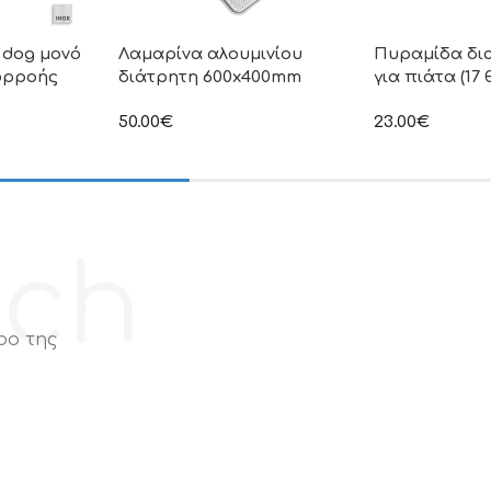
 dog μονό
Λαμαρίνα αλουμινίου
Πυραμίδα δι
ορροής
διάτρητη 600x400mm
για πιάτα (17
50.00
€
23.00
€
η τιμή δεν
στην αναγραφόμενη τιμή δεν
στην αναγραφόμ
ι Φ.Π.Α
συμπεριλαμβάνεται Φ.Π.Α
συμπεριλαμβάνε
ech
ρο της