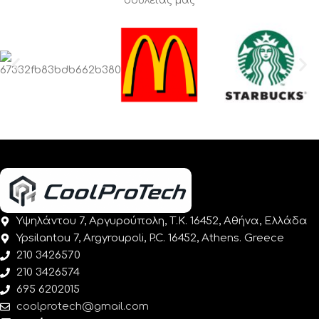
δουλειάς μας
Υψηλάντου 7, Αργυρούπολη, Τ.Κ. 16452, Αθήνα, Ελλάδα
Ypsilantou 7, Argyroupoli, P.C. 16452, Athens. Greece
210 3426570
210 3426574
695 6202015
coolprotech@gmail.com