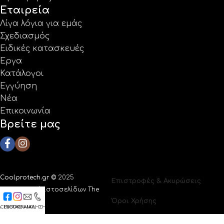
Εταιρεία
Λίγα λόγια για εμάς
Σχεδιασμός
Ειδικές κατασκευές
Έργα
Κατάλογοι
Εγγύηση
Νέα
Επικοινωνία
Βρείτε μας
Coolprotech.gr ©
2025
Επιστροφές & Ακυρώσεις
|
Κατασκευή ιστοσελίδων The
Όροι Χρήσης
Webians
ACEBOOK
INSTAGRAM
E-MAIL
ΚΛΗΣΗ
Πολιτική Απορρήτου