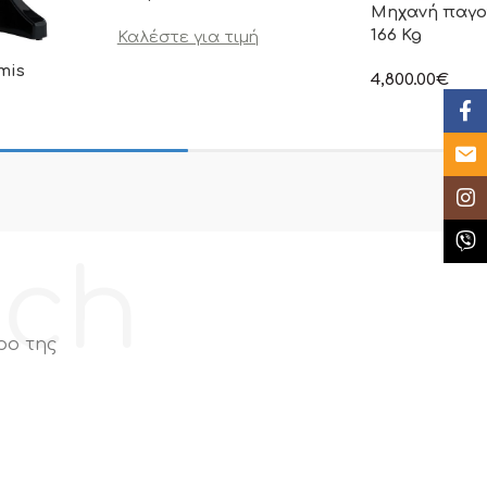
Mηχανή παγο
166 Kg
Καλέστε για τιμή
mis
4,800.00
€
στην αναγραφόμ
Face
συμπεριλαμβάνε
η τιμή δεν
ι Φ.Π.Α
Email
Insta
Κλήσ
ech
ρο της