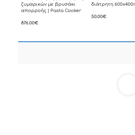
ζυμαρικών με βρυσάκι
διάτρητη 600x40
απορροής | Pasta Cooker
50.00
€
στην αναγραφόμενη τ
876.00
€
συμπεριλαμβάνεται Φ
στην αναγραφόμενη τιμή δεν
συμπεριλαμβάνεται Φ.Π.Α
C