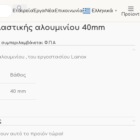
Ελληνικά
Εταιρεία
Έργα
Νέα
Επικοινωνία
▼
Προϊον
ντα
Ταψί ζαχαροπλαστικής αλουμινίου 40mm
αστικής αλουμινίου 40mm
 συμπεριλαμβάνεται Φ.Π.Α
ουμινίου , του εργοστασίου Lainox
Βάθος
40 mm
ς
ουν αυτό το προϊόν τώρα!