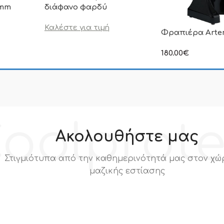
0mm
διάφανο φαρδύ
Καλέστε για τιμή
Φραπιέρα Arte
ιμή δεν
.Π.Α
180.00
€
στην αναγραφόμεν
συμπεριλαμβάνετα
oolprot
Ακολουθήστε μας
Στιγμιότυπα από την καθημερινότητά μας στον χώ
μαζικής εστίασης