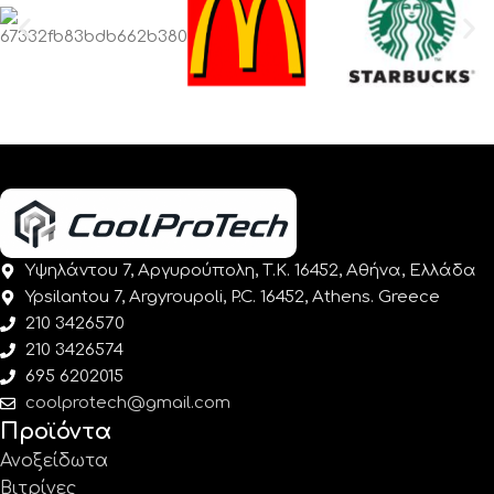
Υψηλάντου 7, Αργυρούπολη, Τ.Κ. 16452, Αθήνα, Ελλάδα
Ypsilantou 7, Argyroupoli, P.C. 16452, Athens. Greece
210 3426570
210 3426574
695 6202015
coolprotech@gmail.com
Προϊόντα
Ανοξείδωτα
Βιτρίνες