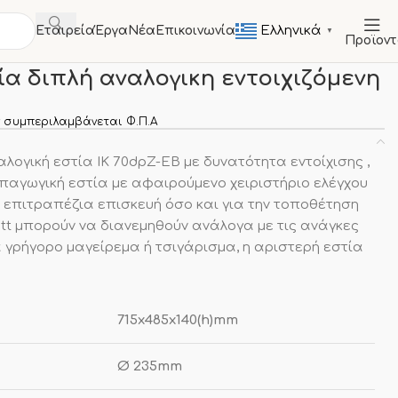
Ελληνικά
Εταιρεία
Έργα
Νέα
Επικοινωνία
▼
Προϊον
Εστίες
Επαγωγική εστία διπλή αναλογικη εντοιχιζόμενη
α διπλή αναλογικη εντοιχιζόμενη
 συμπεριλαμβάνεται Φ.Π.Α
αλογική εστία IK 70dpZ-EB με δυνατότητα εντοίχισης ,
επαγωγική εστία με αφαιρούμενο χειριστήριο ελέγχου
 επιτραπέζια επισκευή όσο και για την τοποθέτηση
tt μπορούν να διανεμηθούν ανάλογα με τις ανάγκες
ια γρήγορο μαγείρεμα ή τσιγάρισμα, η αριστερή εστία
.
715x485x140(h)mm
Ø 235mm