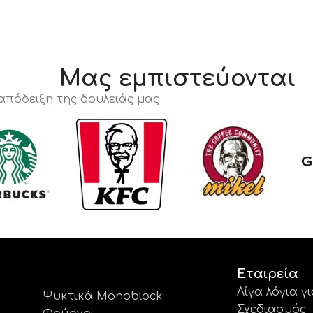
Μας εμπιστεύονται
 απόδειξη της δουλειάς μας
Εταιρεία
Λίγα λόγια γ
Ψυκτικά Monoblock
Σχεδιασμός