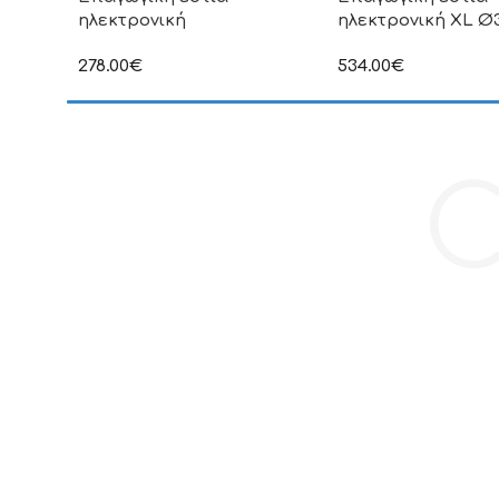
ηλεκτρονική
ηλεκτρονική XL 
278.00
€
534.00
€
στην αναγραφόμενη τιμή δεν
στην αναγραφόμενη τ
συμπεριλαμβάνεται Φ.Π.Α
συμπεριλαμβάνεται Φ
C