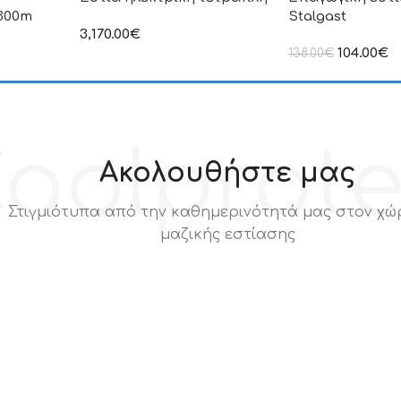
Ø300m
Stalgast
3,170.00
€
στην αναγραφόμενη τιμή δεν
104.00
€
138.00
€
συμπεριλαμβάνεται Φ.Π.Α
ιμή δεν
στην αναγραφόμεν
.Π.Α
συμπεριλαμβάνετα
oolprot
Ακολουθήστε μας
Στιγμιότυπα από την καθημερινότητά μας στον χώ
μαζικής εστίασης