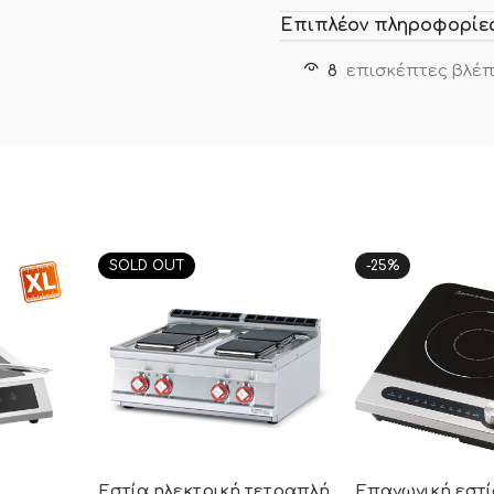
Επιπλέον πληροφορίε
8
επισκέπτες βλέπ
SOLD OUT
-25%
Εστία ηλεκτρική τετραπλή
Επαγωγική εστί