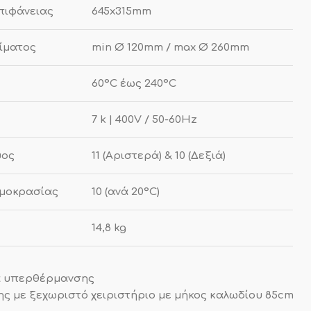
πιφάνειας
645x315mm
ίματος
min Ø 120mm / max Ø 260mm
60°C έως 240°C
7 k | 400V / 50-60Hz
ύος
11 (Αριστερά) & 10 (Δεξιά)
ρμοκρασίας
10 (ανά 20°C)
14,8 kg
α υπερθέρμανσης
ης με ξεχωριστό χειριστήριο με μήκος καλωδίου 85cm