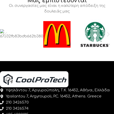
Μας εμπιστεύονται
Οι συνεργασίες μας είναι η καλύτερη απόδειξη της
δουλειάς μας
Υψηλάντου 7, Αργυρούπολη, Τ.Κ. 16452, Αθήνα, Ελλάδα
Ypsilantou 7, Argyroupoli, P.C. 16452, Athens. Greece
210 3426570
210 3426574