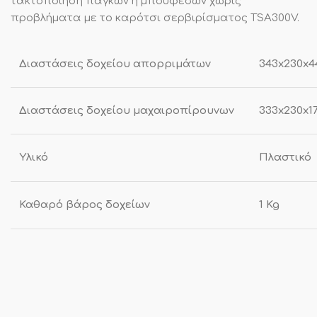
τακτοποίηση πάγκων ή μπουφέδων χωρίς
προβλήματα με το καρότσι σερβιρίσματος TSA300V.
Διαστάσεις δοχείου απορριμάτων
343x230x4
Διαστάσεις δοχείου μαχαιροπίρουνων
333x230x1
Υλικό
Πλαστικό
Καθαρό βάρος δοχείων
1 Kg