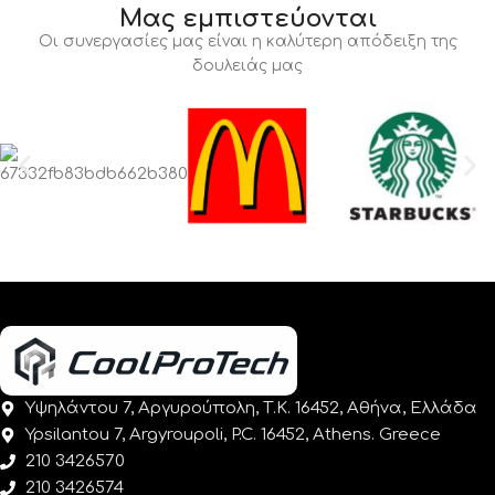
Μας εμπιστεύονται
Οι συνεργασίες μας είναι η καλύτερη απόδειξη της
δουλειάς μας
Υψηλάντου 7, Αργυρούπολη, Τ.Κ. 16452, Αθήνα, Ελλάδα
Ypsilantou 7, Argyroupoli, P.C. 16452, Athens. Greece
210 3426570
210 3426574