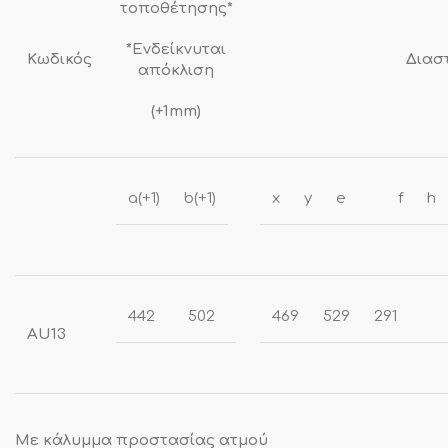
τοποθέτησης*
*Ενδείκνυται
Κωδικός
Διασ
απόκλιση
(+1mm)
a(+1)
b(+1)
x
y
e
f
h
442
502
469
529
291
AU13
Με κάλυμμα προστασίας ατμού