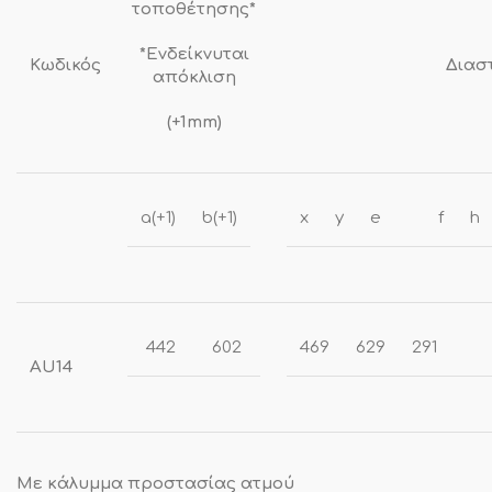
τοποθέτησης*
*Ενδείκνυται
Κωδικός
Διασ
απόκλιση
(+1mm)
a(+1)
b(+1)
x
y
e
f
h
442
602
469
629
291
AU14
Με κάλυμμα προστασίας ατμού