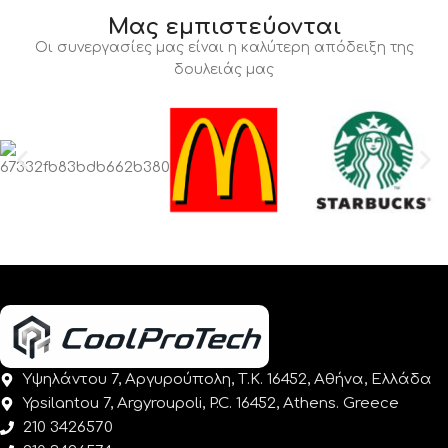
Μας εμπιστεύονται
Οι συνεργασίες μας είναι η καλύτερη απόδειξη της
δουλειάς μας
Υψηλάντου 7, Αργυρούπολη, Τ.Κ. 16452, Αθήνα, Ελλάδα
Ypsilantou 7, Argyroupoli, P.C. 16452, Athens. Greece
210 3426570