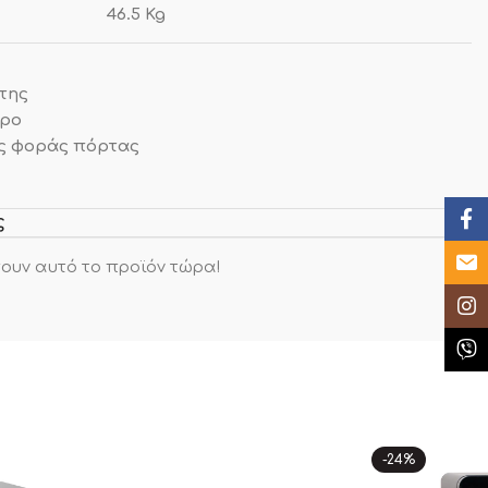
46.5 Kg
άτης
τρο
ς φοράς πόρτας
Face
ς
Email
ουν αυτό το προϊόν τώρα!
Insta
Κλήσ
-24%