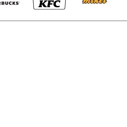
Εταιρεία
Λίγα λόγια γ
Ψυκτικά Monoblock
Σχεδιασμός
Φούρνοι
Ειδικές κατ
Πόρτες - Ανταλλακτικά MTH
Έργα
Blast Chillers
Κατάλογοι
Θέρμανση
υές
Εγγύηση
Ψύξη - Δροσιά
ς
Νέα
Ανταλλακτικά
Επικοινωνία
Προσφορές
ans
Επιστροφές & Ακυρώσεις
Όροι Χρήσης
Πολιτική Απορρήτου