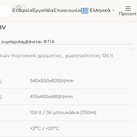
Ελληνικά
Εταιρεία
Έργα
Νέα
Επικοινωνία
▼
Προϊον
Βιτρίνες Κρασιών
Βιτρίνα κρασιών
ών
 συμπεριλαμβάνεται Φ.Π.Α
ιών πορτοκαλί χρώματος , χωρητικότητας 126 lt.
ς
540x550x830(h)mm
ς
415x400x680(h)mm
126 lt / 36 μπουκάλια (750ml)
+2ºC / +20°C