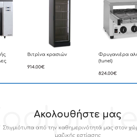
τής
Βιτρίνα κρασιών
Φρυγανιέρα αλ
λες
(tunel)
914.00
€
στην αναγραφόμενη τιμή δεν
824.00
€
συμπεριλαμβάνεται Φ.Π.Α
ιμή δεν
στην αναγραφόμεν
.Π.Α
συμπεριλαμβάνετα
oolprot
Ακολουθήστε μας
Στιγμιότυπα από την καθημερινότητά μας στον χώ
μαζικής εστίασης