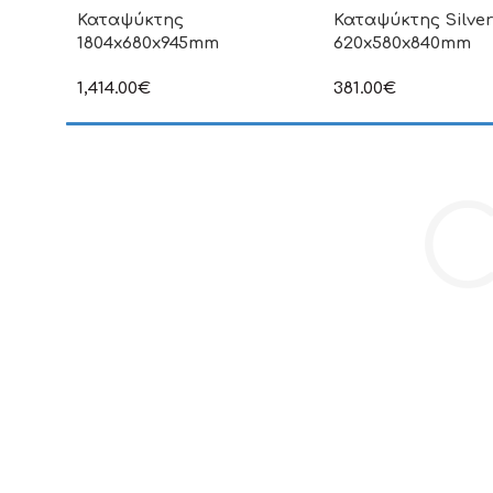
Καταψύκτης
Καταψύκτης Silve
1804x680x945mm
620x580x840mm
1,414.00
€
381.00
€
στην αναγραφόμενη τιμή δεν
στην αναγραφόμενη τ
συμπεριλαμβάνεται Φ.Π.Α
συμπεριλαμβάνεται Φ
C