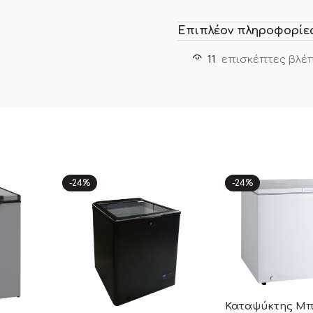
Επιπλέον πληροφορίε
11
επισκέπτες βλέπ
-24%
-24%
Καταψύκτης Μ