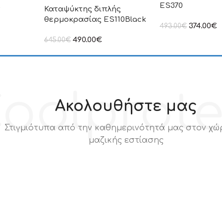
ES370
r
Καταψύκτης διπλής
θερμοκρασίας ES110Black
374.00
€
493.00
€
στην αναγραφόμεν
490.00
€
645.00
€
συμπεριλαμβάνετα
ιμή δεν
στην αναγραφόμενη τιμή δεν
.Π.Α
συμπεριλαμβάνεται Φ.Π.Α
oolprot
Ακολουθήστε μας
Στιγμιότυπα από την καθημερινότητά μας στον χώ
μαζικής εστίασης