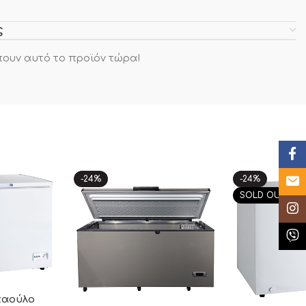
ς
ουν αυτό το προϊόν τώρα!
Face
-24%
-24%
Email
SOLD OUT
Insta
Κλήσ
παούλο