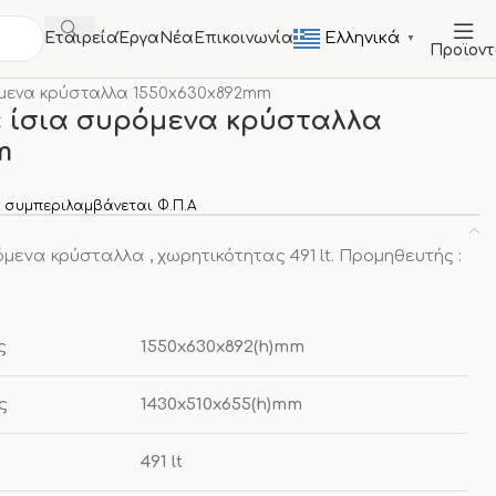
Ελληνικά
Εταιρεία
Έργα
Νέα
Επικοινωνία
▼
Προϊον
ΙΣ
Καταψύκτες Μπαούλα
όμενα κρύσταλλα 1550x630x892mm
 ίσια συρόμενα κρύσταλλα
m
 συμπεριλαμβάνεται Φ.Π.Α
μενα κρύσταλλα , χωρητικότητας 491 lt. Προμηθευτής :
ς
1550x630x892(h)mm
ς
1430x510x655(h)mm
491 lt