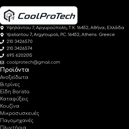
Υψηλάντου 7, Αργυρούπολη, Τ.Κ. 16452, Αθήνα, Ελλάδα
Ypsilantou 7, Argyroupoli, P.C. 16452, Athens. Greece
210 3426570
210 3426574
695 6202015
coolprotech@gmail.com
Προϊόντα
Ανοξείδωτα
Βιτρίνες
Είδη Barista
Καταψύξεις
Κουζίνα
Μικροσυσκευές
Παγομηχανές
Πλυντήρια