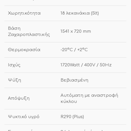
Χωρητικότητα
18 λεκανάκια (5lt)
Βάση
1541 x 720 mm
Ζαχαροπλαστικής
Θερμοκρασία
-20ºC / +2ºC
Ισχύς
1720Watt / 400V / 50Hz
Ψύξη
Βεβιασμένη
Αυτόματη με αναστροφή
Απόψυξη
κύκλου
Ψυκτικό υγρό
R290 (Plus)