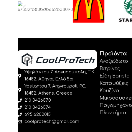
Προϊόντα
Ανοξείδωτα
Βιτρίνες
Υψηλάντου 7, Αργυρούπολη, Τ.Κ.
Είδη Barista
16452, Αθήνα, Ελλάδα
Καταψύξεις
Ypsilantou 7, Argyroupoli, P.C.
Κουζίνα
16452, Athens. Greece
Μικροσυσκε
210 3426570
Παγομηχανέ
210 3426574
Πλυντήρια
695 6202015
coolprotech@gmail.com