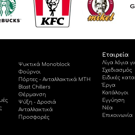
Εταιρεία
Λίγα λόγια γ
Ψυκτικά Monoblock
Σχεδιασμός
Φούρνοι
Ειδικές κατ
Πόρτες - Ανταλλακτικά MTH
Έργα
Blast Chillers
Κατάλογοι
Θέρμανση
υές
Εγγύηση
Ψύξη - Δροσιά
ς
Νέα
Ανταλλακτικά
Επικοινωνία
Προσφορές