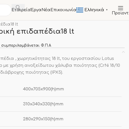
Ελληνικά
Εταιρεία
Έργα
Νέα
Επικοινωνία
▼
Προϊον
Φριτέζες
Φριτέζες ηλεκτρικές
έδια18 lt
ική επιδαπέδια18 lt
 συμπεριλαμβάνεται Φ.Π.Α
έδια , χωρητικότητας 18 lt, του εργοστασίου Lotus
 με χρήση ανοξείδωτου χάλυβα ποιότητας (CrNi 18/10
 αδιάβροχης ποιότητας (IPX5).
400x705x900(h)mm
310x340x330(h)mm
280x290x150(h)mm