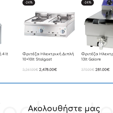
-24%
-24%
 4 lt
Φριτέζα Ηλεκτρική Διπλή
Φριτέζα Ηλεκτ
10+10lt Stalgast
13lt Galore
ιμή δεν
2,478.00
€
281.00
€
3,261.00
€
370.00
€
.Π.Α
στην αναγραφόμενη τιμή δεν
στην αναγραφόμεν
συμπεριλαμβάνεται Φ.Π.Α
συμπεριλαμβάνετα
oolprot
Ακολουθήστε μας