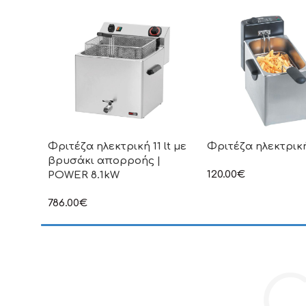
Φριτέζα ηλεκτρική 11 lt με
Φριτέζα ηλεκτρική
βρυσάκι απορροής |
120.00
€
POWER 8.1kW
στην αναγραφόμενη τ
συμπεριλαμβάνεται Φ
786.00
€
στην αναγραφόμενη τιμή δεν
συμπεριλαμβάνεται Φ.Π.Α
C