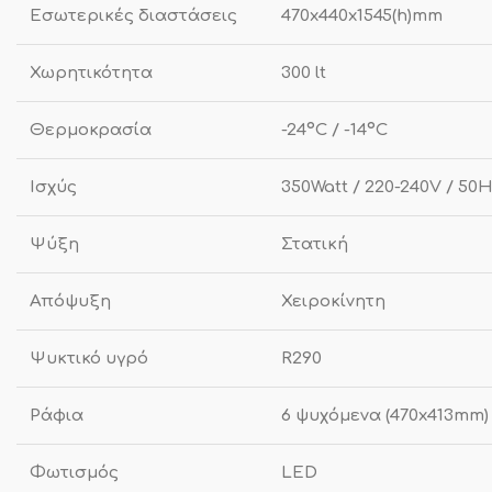
Εσωτερικές διαστάσεις
470x440x1545(h)mm
Χωρητικότητα
300 lt
Θερμοκρασία
-24ºC / -14ºC
Ισχύς
350Watt / 220-240V / 50
Ψύξη
Στατική
Απόψυξη
Χειροκίνητη
Ψυκτικό υγρό
R290
Ράφια
6 ψυχόμενα (470x413mm)
Φωτισμός
LED