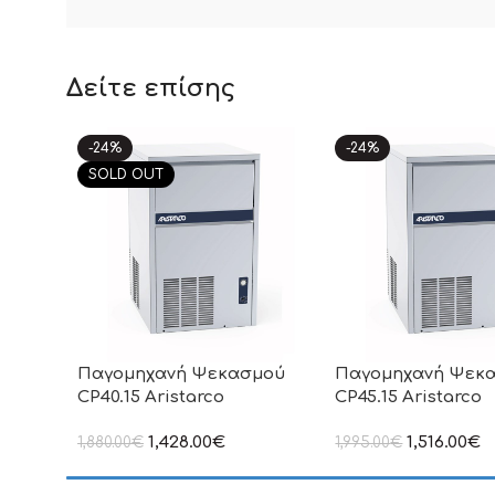
Δείτε επίσης
-24%
-24%
SOLD OUT
Παγομηχανή Ψεκασμού
Παγομηχανή Ψεκ
CP40.15 Aristarco
CP45.15 Aristarco
1,428.00
€
1,516.00
€
1,880.00
€
1,995.00
€
στην αναγραφόμενη τιμή δεν
στην αναγραφόμενη τ
συμπεριλαμβάνεται Φ.Π.Α
συμπεριλαμβάνεται Φ