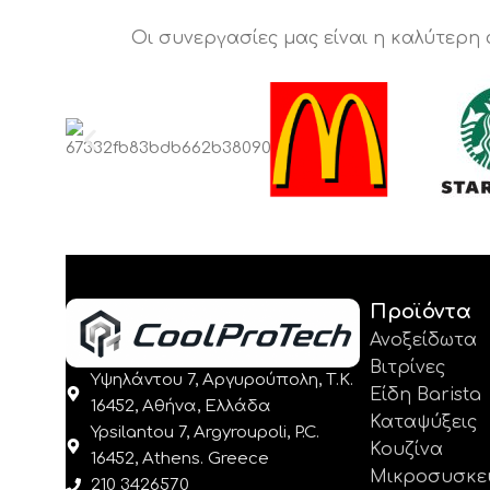
Οι συνεργασίες μας είναι η καλύτερη
Προϊόντα
Ανοξείδωτα
Βιτρίνες
Υψηλάντου 7, Αργυρούπολη, Τ.Κ.
Είδη Barista
16452, Αθήνα, Ελλάδα
Καταψύξεις
Ypsilantou 7, Argyroupoli, P.C.
Κουζίνα
16452, Athens. Greece
Μικροσυσκε
210 3426570