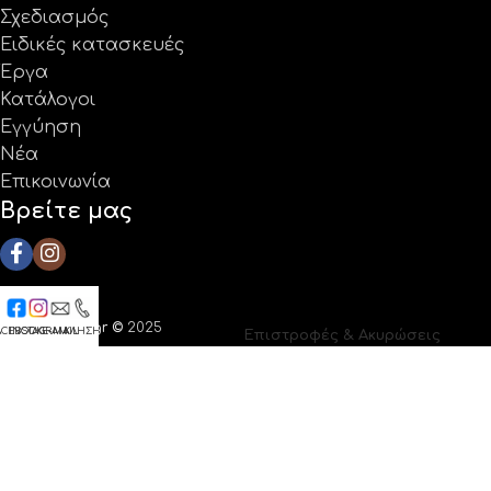
Σχεδιασμός
Ειδικές κατασκευές
Έργα
Κατάλογοι
Εγγύηση
Νέα
Επικοινωνία
Βρείτε μας
Coolprotech.gr ©
2025
ACEBOOK
INSTAGRAM
E-MAIL
ΚΛΗΣΗ
Επιστροφές & Ακυρώσεις
|
Κατασκευή ιστοσελίδων The
Όροι Χρήσης
Webians
Πολιτική Απορρήτου