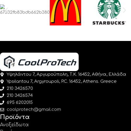
Υψηλάντου 7, Αργυρούπολη, Τ.Κ. 16452, Αθήνα, Ελλάδα
Ypsilantou 7, Argyroupoli, P.C. 16452, Athens. Greece
210 3426570
210 3426574
695 6202015
coolprotech@gmail.com
Προϊόντα
Ανοξείδωτα