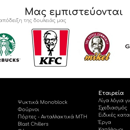
Μας εμπιστεύονται
 απόδειξη της δουλειάς μας
Εταιρεία
Λίγα λόγια γ
Ψυκτικά Monoblock
Σχεδιασμός
Φούρνοι
Ειδικές κατ
Πόρτες - Ανταλλακτικά MTH
Έργα
Blast Chillers
Κατάλογοι