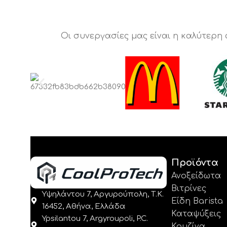
Οι συνεργασίες μας είναι η καλύτερη
Προϊόντα
Ανοξείδωτα
Βιτρίνες
Υψηλάντου 7, Αργυρούπολη, Τ.Κ.
Είδη Barista
16452, Αθήνα, Ελλάδα
Καταψύξεις
Ypsilantou 7, Argyroupoli, P.C.
Κουζίνα