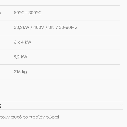
υ
50ºC – 300ºC
33,2kW / 400V / 3N / 50-60Hz
6 x 4 kW
9,2 kW
218 kg
ς
πουν αυτό το προϊόν τώρα!