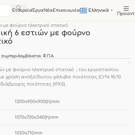
Ελληνικά
Εταιρεία
Έργα
Νέα
Επικοινωνία
▼
Προϊον
ντα
ών με φούρνο ηλεκτρικό στατικό
ική 6 εστιών με φούρνο
τικό
 συμπεριλαμβάνεται Φ.Π.Α
ιών με φούρνο ηλεκτρικό στατικό , του εργοστασίου
ε χρήση ανοξείδωτου χάλυβα ποιότητας (CrNi 18/10
 αδιάβροχης ποιότητας (IPX5).
1200x900x900(h)mm
1070x730x340(h)mm
1050x710mm