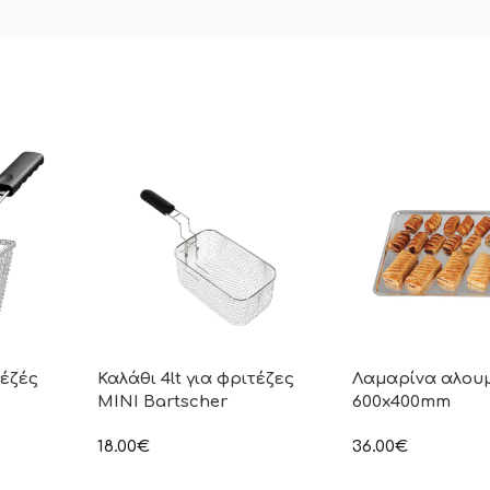
τέζές
Καλάθι 4lt για φριτέζες
Λαμαρίνα αλουμ
MINI Bartscher
600x400mm
18.00
€
36.00
€
ιμή δεν
στην αναγραφόμενη τιμή δεν
στην αναγραφόμεν
.Π.Α
συμπεριλαμβάνεται Φ.Π.Α
συμπεριλαμβάνετα