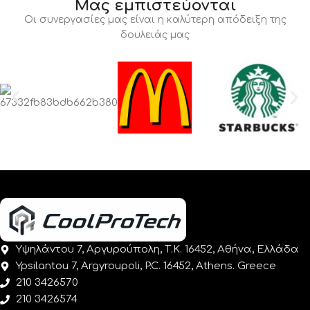
Μας εμπιστεύονται
Οι συνεργασίες μας είναι η καλύτερη απόδειξη της
δουλειάς μας
Υψηλάντου 7, Αργυρούπολη, Τ.Κ. 16452, Αθήνα, Ελλάδα
Ypsilantou 7, Argyroupoli, P.C. 16452, Athens. Greece
210 3426570
210 3426574