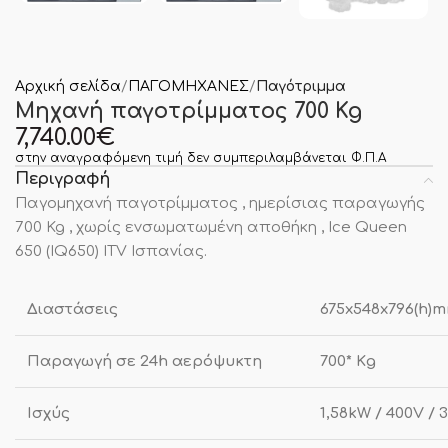
Αρχική σελίδα
ΠΑΓΟΜΗΧΑΝΕΣ
Παγότριμμα
Μηχανή παγοτρίμματος 700 Kg
7,740.00
€
στην αναγραφόμενη τιμή δεν συμπεριλαμβάνεται Φ.Π.Α
Περιγραφή
Παγομηχανή παγοτρίμματος , ημερίσιας παραγωγής
700 Kg , χωρίς ενσωματωμένη αποθήκη , Ice Queen
650 (IQ650) ITV Ισπανίας.
Διαστάσεις
675x548x796(h)
Παραγωγή σε 24h αερόψυκτη
700* Κg
Ισχύς
1,58kW / 400V / 