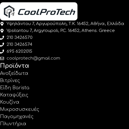
Υψηλάντου 7, Αργυρούπολη, Τ.Κ. 16452, Αθήνα, Ελλάδα
Ypsilantou 7, Argyroupoli, P.C. 16452, Athens. Greece
210 3426570
210 3426574
695 6202015
coolprotech@gmail.com
Προϊόντα
Ανοξείδωτα
Βιτρίνες
Είδη Barista
Καταψύξεις
Κουζίνα
Μικροσυσκευές
Παγομηχανές
Πλυντήρια