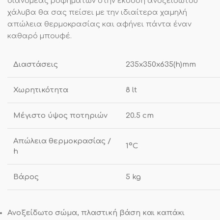
διανομέας ροφημάτων στην έκδοση ανοξείδωτου
χάλυβα θα σας πείσει με την ιδιαίτερα χαμηλή
απώλεια θερμοκρασίας και αφήνει πάντα έναν
καθαρό μπουφέ.
Διαστάσεις
235x350x635(h)mm
Χωρητικότητα
8 lt
Μέγιστο ύψος ποτηριών
20.5 cm
Απώλεια θερμοκρασίας /
1ºC
h
Βάρος
5 kg
Ανοξείδωτο σώμα, πλαστική βάση και καπάκι