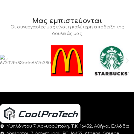
Μας εμπιστεύονται
Οι συνεργασίες μας είναι η καλύτερη απόδειξη της
δουλειάς μας
Υψηλάντου 7, Αργυρούπολη, Τ.Κ. 16452, Αθήνα, Ελλάδα
Ypsilantou 7, Argyroupoli, P.C. 16452, Athens. Greece