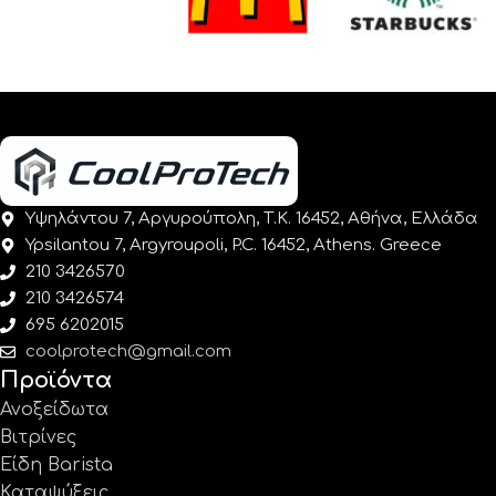
Υψηλάντου 7, Αργυρούπολη, Τ.Κ. 16452, Αθήνα, Ελλάδα
Ypsilantou 7, Argyroupoli, P.C. 16452, Athens. Greece
210 3426570
210 3426574
695 6202015
coolprotech@gmail.com
Προϊόντα
Ανοξείδωτα
Βιτρίνες
Είδη Barista
Καταψύξεις