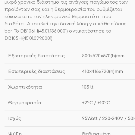
μικρό χρονικό διάστημα τις ανάγκες παγώματος των
προϊόντων σας και η θερμοκρασία του ρυθμίζεται
εύκολα απο τον ηλεκτρονικό θερμοστάτη που
διαθέτει. Αποτελεί την ιδανική λύση για κάθε είδους
bar. Το DB106Η(45.01.136.0001) αντικατέστησε το
DB105H(45.01.099.0001)
Εξωτερικές διαστάσεις
500x520x870(h)mm
Εσωτερικές διαστάσεις
410x418x720(h)mm
Χωρητικότητα
105 lt
Θερμοκρασία
+2ºC / +10ºC
Ισχύς
95Watt / 220-240V / 5
Ψύξη
Βεβιασμένη