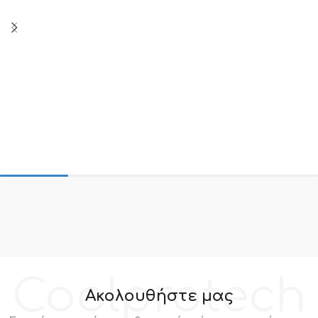
Coolprotech
Ακολουθήστε μας