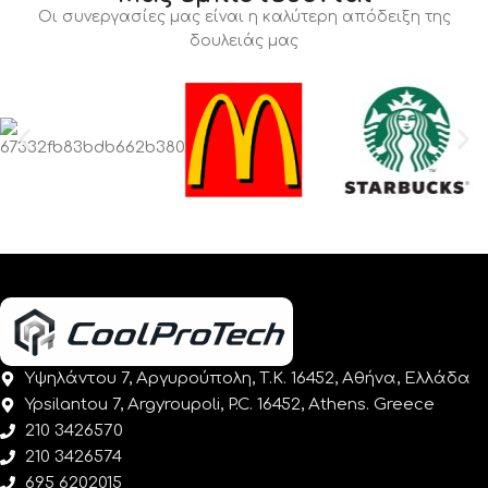
Οι συνεργασίες μας είναι η καλύτερη απόδειξη της
δουλειάς μας
Υψηλάντου 7, Αργυρούπολη, Τ.Κ. 16452, Αθήνα, Ελλάδα
Ypsilantou 7, Argyroupoli, P.C. 16452, Athens. Greece
210 3426570
210 3426574
695 6202015