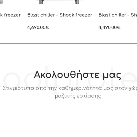
ck freezer
Blast chiller – Shock freezer
Blast chiller – S
4,690.00
€
4,490.00
€
ιμή δεν
στην αναγραφόμενη τιμή δεν
στην αναγραφόμεν
.Π.Α
συμπεριλαμβάνεται Φ.Π.Α
συμπεριλαμβάνετα
oolprot
Ακολουθήστε μας
Στιγμιότυπα από την καθημερινότητά μας στον χώ
μαζικής εστίασης