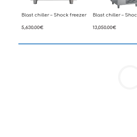
Blast chiller – Shock freezer
Blast chiller – Sho
5,630.00
€
13,050.00
€
στην αναγραφόμενη τιμή δεν
στην αναγραφόμενη τ
συμπεριλαμβάνεται Φ.Π.Α
συμπεριλαμβάνεται Φ
C