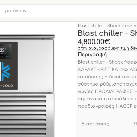
Αρχική σελίδα
BLAST CHI
Blast chiller – Shock freezer
Blast chiller – 
4,800.00
€
στην αναγραφόμενη τιμή δεν
Περιγραφή
Blast chiller – Shock fre
ΧΑΡΑΚΤΗΡΙΣΤΙΚΑ Inox AIS
απόδοσης Ειδικοί ανεμι
σύστημα ρύθμισης ταχύτ
γωνίες ΠΡΟΔΙΑΓΡΑΦΕΣ HA
σημαντικά η ασφάλεια τ
προδιαγραφές HACCP εί
Διαστάσεις
7