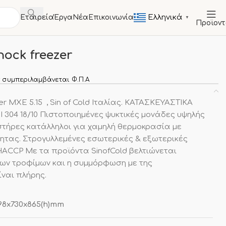
Ελληνικά
Εταιρεία
Έργα
Νέα
Επικοινωνία
▼
Προϊον
LLERS
Blast Chillers / Shock Freezers
Shock freezer
 συμπεριλαμβάνεται Φ.Π.Α
ezer MXE 5.15 , Sin of Cold Ιταλίας. ΚΑΤΑΣΚΕΥΑΣΤΙΚΑ
I 304 18/10 Πιστοποιημένες ψυκτικές μονάδες υψηλής
στήρες κατάλληλοι για χαμηλή θερμοκρασία με
ητας. Στρογυλλεμένες εσωτερικές & εξωτερικές
CCP Με τα προϊόντα SinofCold βελτιώνεται
ων τροφίμων και η συμμόρφωση με της
ναι πλήρης.
98x730x865(h)mm