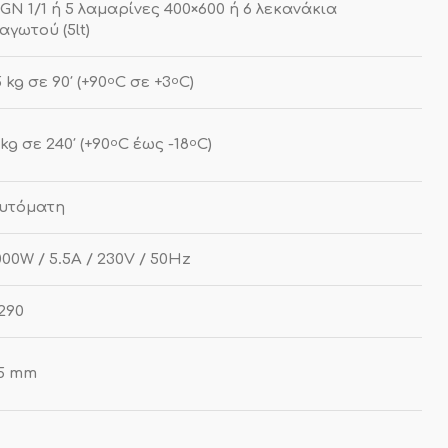
 GN 1/1 ή 5 λαμαρίνες 400×600 ή 6 λεκανάκια
αγωτού (5lt)
5 kg σε 90′ (+90
C σε +3
C)
o
o
 kg σε 240′ (+90
C έως -18
C)
o
o
υτόματη
000W / 5.5A / 230V / 50Hz
290
5 mm