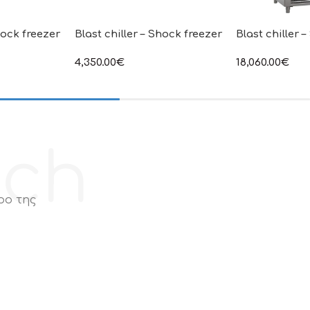
hock freezer
Blast chiller – Shock freezer
Blast chiller 
4,350.00
€
18,060.00
€
η τιμή δεν
στην αναγραφόμενη τιμή δεν
στην αναγραφόμ
ι Φ.Π.Α
συμπεριλαμβάνεται Φ.Π.Α
συμπεριλαμβάνε
ech
ρο της