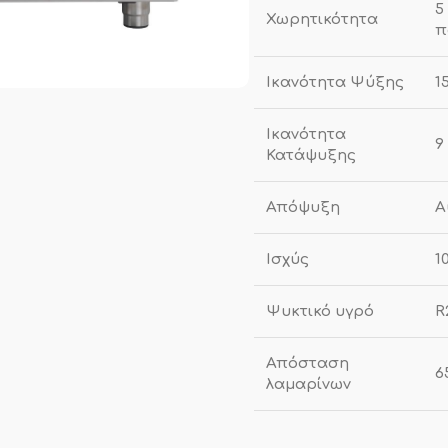
5
Χωρητικότητα
π
Ικανότητα Ψύξης
1
Ικανότητα
9
Κατάψυξης
Απόψυξη
Α
Ισχύς
1
Ψυκτικό υγρό
R
Απόσταση
6
λαμαρίνων