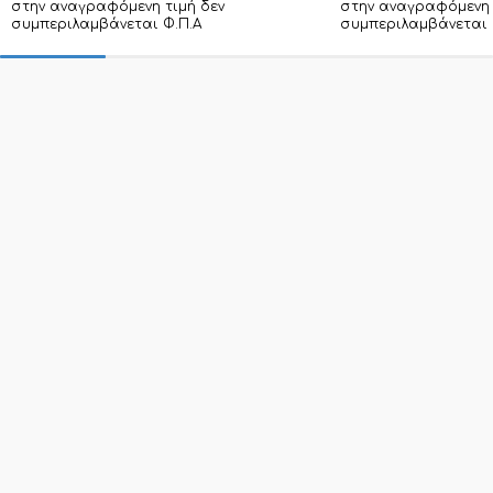
στην αναγραφόμενη τιμή δεν
στην αναγραφόμενη 
συμπεριλαμβάνεται Φ.Π.Α
συμπεριλαμβάνεται 