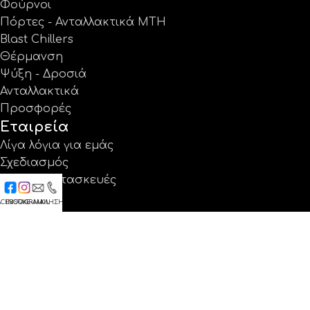
Φούρνοι
Πόρτες - Ανταλλακτικά MTH
Blast Chillers
Θέρμανση
Ψύξη - Δροσιά
Ανταλλακτικά
Προσφορές
Εταιρεία
Λίγα λόγια για εμάς
Σχεδιασμός
Ειδικές κατασκευές
Έργα
ACEBOOK
INSTAGRAM
E-MAIL
ΚΛΗΣΗ
Κατάλογοι
Εγγύηση
Νέα
Επικοινωνία
Βρείτε μας