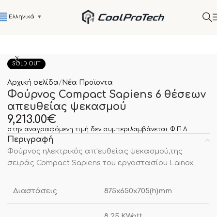
Ελληνικά
▼
SOLD OUT
Αρχική σελίδα
Νέα Προϊοντα
Φούρνος Compact Sapiens 6 θέσεων
απευθείας ψεκασμού
9,213.00
€
στην αναγραφόμενη τιμή δεν συμπεριλαμβάνεται Φ.Π.Α
Περιγραφή
Φούρνος ηλεκτρικός απ’ευθείας ψεκασμού,της
σειράς Compact Sapiens του εργοστασίου Lainox.
Διαστάσεις
875x650x705(h)mm
8.25 KWatt ,