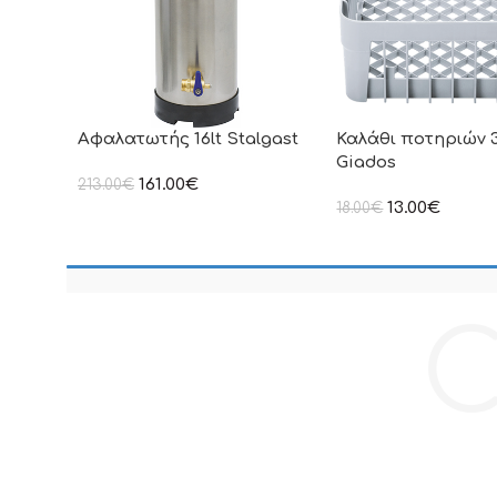
Αφαλατωτής 16lt Stalgast
Καλάθι ποτηριών 
Giados
161.00
€
213.00
€
στην αναγραφόμενη τιμή δεν
13.00
€
18.00
€
συμπεριλαμβάνεται Φ.Π.Α
στην αναγραφόμενη τ
συμπεριλαμβάνεται Φ
C