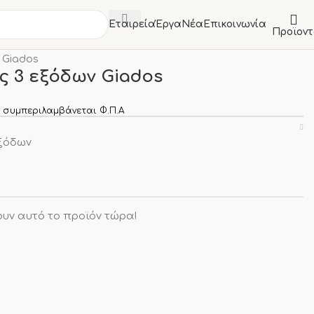
Εταιρεία
Έργα
Νέα
Επικοινωνία
Προϊον
Α
Εξαρτήματα Πλυντηρίων
 Giados
 3 εξόδων Giados
 συμπεριλαμβάνεται Φ.Π.Α
εξόδων
υν αυτό το προϊόν τώρα!