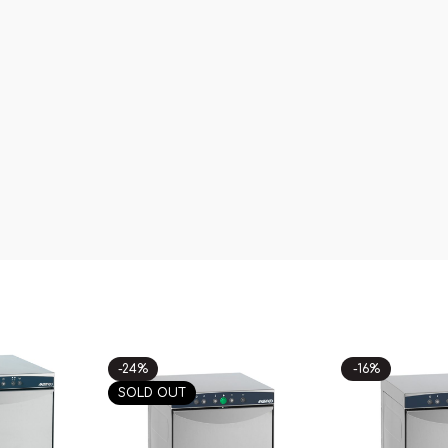
-24%
-16%
SOLD OUT