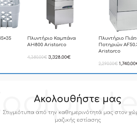
35×35
Πλυντήριο Καμπάνα
Πλυντήριο Πιάτ
AH800 Aristarco
Ποτηριών AF50
Aristarco
3,328.00
€
4,380.00
€
ιμή δεν
στην αναγραφόμενη τιμή δεν
1,740.00
2,290.00
€
.Π.Α
συμπεριλαμβάνεται Φ.Π.Α
στην αναγραφόμεν
συμπεριλαμβάνετα
oolprot
Ακολουθήστε μας
Στιγμιότυπα από την καθημερινότητά μας στον χώ
μαζικής εστίασης