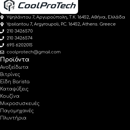
Υψηλάντου 7, Αργυρούπολη, Τ.Κ. 16452, Αθήνα, Ελλάδα
Ypsilantou 7, Argyroupoli, P.C. 16452, Athens. Greece
210 3426570
210 3426574
695 6202015
coolprotech@gmail.com
Προϊόντα
Ανοξείδωτα
Βιτρίνες
Είδη Barista
Καταψύξεις
Κουζίνα
Μικροσυσκευές
Παγομηχανές
Πλυντήρια