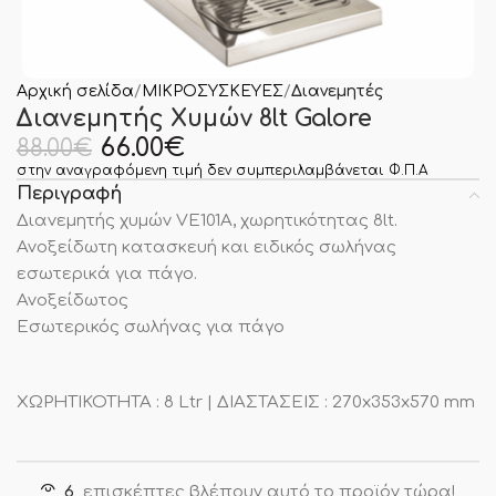
Αρχική σελίδα
ΜΙΚΡΟΣΥΣΚΕΥΕΣ
Διανεμητές
Διανεμητής Χυμών 8lt Galore
66.00
€
88.00
€
στην αναγραφόμενη τιμή δεν συμπεριλαμβάνεται Φ.Π.Α
Περιγραφή
Διανεμητής χυμών VE101A, χωρητικότητας 8lt.
Ανοξείδωτη κατασκευή και ειδικός σωλήνας
εσωτερικά για πάγο.
Ανοξείδωτος
Εσωτερικός σωλήνας για πάγο
ΧΩΡΗΤΙΚΟΤΗΤΑ : 8 Ltr | ΔΙΑΣΤΑΣΕΙΣ : 270x353x570 mm
6
επισκέπτες βλέπουν αυτό το προϊόν τώρα!