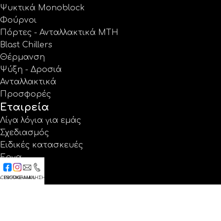
Ψυκτικά Monoblock
Φούρνοι
Πόρτες - Ανταλλακτικά MTH
Blast Chillers
Θέρμανση
Ψύξη - Δροσιά
Ανταλλακτικά
Προσφορές
Εταιρεία
Λίγα λόγια για εμάς
Σχεδιασμός
Ειδικές κατασκευές
Έργα
Κατάλογοι
ACEBOOK
INSTAGRAM
E-MAIL
ΚΛΗΣΗ
Εγγύηση
Νέα
Επικοινωνία
Βρείτε μας