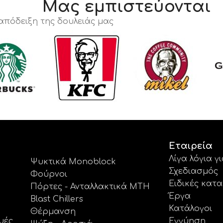
Μας εμπιστεύονται
 απόδειξη της δουλειάς μας
Εταιρεία
Λίγα λόγια γ
Ψυκτικά Monoblock
Σχεδιασμός
Φούρνοι
Ειδικές κατ
Πόρτες - Ανταλλακτικά MTH
Έργα
Blast Chillers
Κατάλογοι
Θέρμανση
υές
Εγγύηση