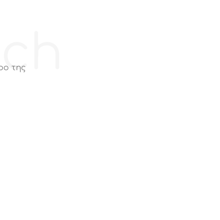
ech
ρο της