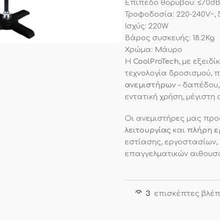
Επίπεδο θορύβου: ≤70dB 
Τροφοδοσία: 220-240V~, 
Ισχύς: 220W
Βάρος συσκευής: 18.2Kg
Χρώμα: Μάυρο
Η
CoolProTech
, με εξειδ
τεχνολογία δροσισμού, 
ανεμιστήρων
– δαπέδου,
εντατική χρήση, μέγιστ
Οι ανεμιστήρες μας πρ
λειτουργίας
και
πλήρη ε
εστίασης, εργοστασίων,
επαγγελματικών αιθουσ
3
επισκέπτες βλέπ