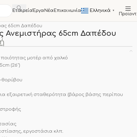
Ελληνικά
Εταιρεία
Έργα
Νέα
Επικοινωνία
▼
Προϊον
ΟΣΙΑ
Ανεμιστήρες
Δαπέδου
ήρας 65cm Δαπέδου
ς Ανεμιστήρας 65cm Δαπέδου
μή
 ποιότητας μοτέρ από χαλκό
cm (26″)
-θορύβου
ια εξαιρετική σταθερότητα (βάρος βάσης περίπου
ιστροφής
τασίας
εστίασης, εργοστάσια κλπ.