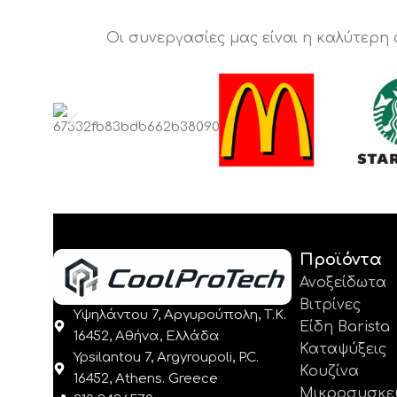
Οι συνεργασίες μας είναι η καλύτερη
Προϊόντα
Ανοξείδωτα
Βιτρίνες
Υψηλάντου 7, Αργυρούπολη, Τ.Κ.
Είδη Barista
16452, Αθήνα, Ελλάδα
Καταψύξεις
Ypsilantou 7, Argyroupoli, P.C.
Κουζίνα
16452, Athens. Greece
Μικροσυσκε