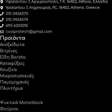
Υψηλάντου 7, Αργυρούπολη, Τ.Κ. 16452, Αθήνα, Ελλάδα
Ypsilantou 7, Argyroupoli, P.C. 16452, Athens. Greece
210 3426570
210 3426574
695 6202015
coolprotech@gmail.com
Προϊόντα
Ανοξείδωτα
Βιτρίνες
Είδη Barista
Καταψύξεις
Κουζίνα
Μικροσυσκευές
Παγομηχανές
Πλυντήρια
Ψυκτικά Monoblock
Φούρνοι