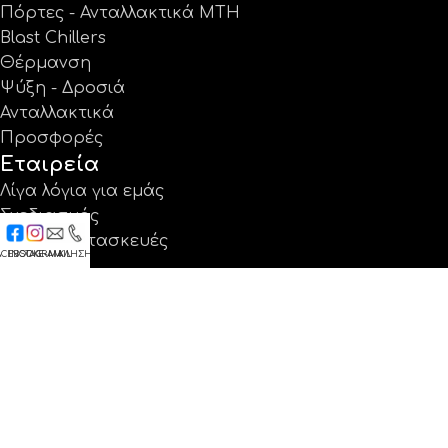
Πόρτες - Ανταλλακτικά MTH
Blast Chillers
Θέρμανση
Ψύξη - Δροσιά
Ανταλλακτικά
Προσφορές
Εταιρεία
Λίγα λόγια για εμάς
Σχεδιασμός
Ειδικές κατασκευές
ACEBOOK
INSTAGRAM
E-MAIL
ΚΛΗΣΗ
Έργα
Κατάλογοι
Εγγύηση
Νέα
Επικοινωνία
Βρείτε μας