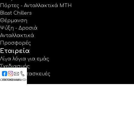
Πόρτες - Ανταλλακτικά MTH
Blast Chillers
Θέρμανση
Ψύξη - Δροσιά
Ανταλλακτικά
Προσφορές
Εταιρεία
Λίγα λόγια για εμάς
Σχεδιασμός
Ειδικές κατασκευές
ACEBOOK
INSTAGRAM
E-MAIL
ΚΛΗΣΗ
Έργα
Κατάλογοι
Εγγύηση
Νέα
Επικοινωνία
Βρείτε μας