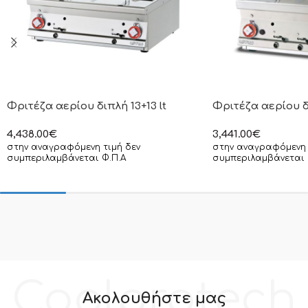
Φριτέζα αερίου διπλή 13+13 lt
Φριτέζα αερίου δι
4,438.00
€
3,441.00
€
στην αναγραφόμενη τιμή δεν
στην αναγραφόμενη 
συμπεριλαμβάνεται Φ.Π.Α
συμπεριλαμβάνεται 
Coolprotech
Ακολουθήστε μας