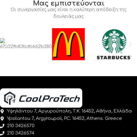
Μας εμπιστεύονται
Οι συνεργασίες μας είναι η καλύτερη απόδειξη της
δουλειάς μας
Υψηλάντου 7, Αργυρούπολη, Τ.Κ. 16452, Αθήνα, Ελλάδα
Ypsilantou 7, Argyroupoli, P.C. 16452, Athens. Greece
210 3426570
210 3426574