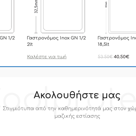
GN 1/2
Γαστρονόμος Inox GN 1/2
Γαστρονόμος In
2lt
18,5lt
Καλέστε για τιμή
40.50
€
53.50
€
στην αναγραφόμεν
συμπεριλαμβάνετα
oolprot
Ακολουθήστε μας
Στιγμιότυπα από την καθημερινότητά μας στον χώ
μαζικής εστίασης