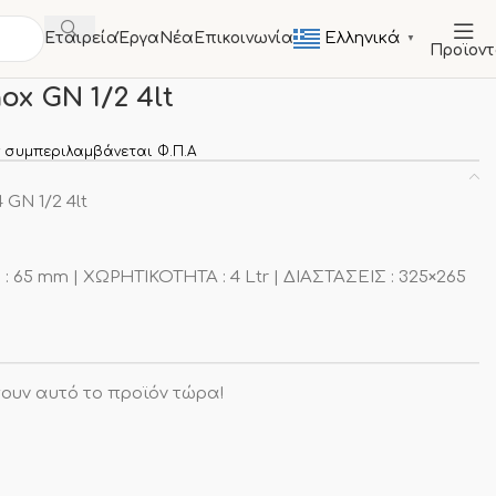
Ελληνικά
Εταιρεία
Έργα
Νέα
Επικοινωνία
▼
Προϊον
ΚΕΥΕΣ
Γαστρονόμοι
Γαστρονόμος Inox GN 1/2 4lt
ox GN 1/2 4lt
 συμπεριλαμβάνεται Φ.Π.Α
 GN 1/2 4lt
: 65 mm | ΧΩΡΗΤΙΚΟΤΗΤΑ : 4 Ltr | ΔΙΑΣΤΑΣΕΙΣ : 325×265
ουν αυτό το προϊόν τώρα!