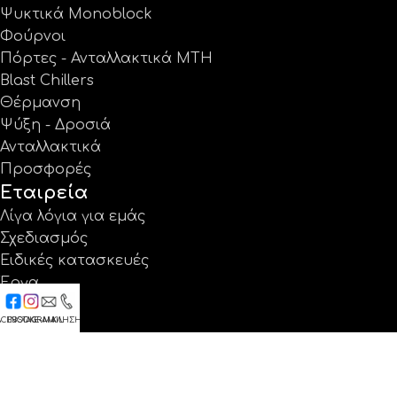
Ψυκτικά Monoblock
Φούρνοι
Πόρτες - Ανταλλακτικά MTH
Blast Chillers
Θέρμανση
Ψύξη - Δροσιά
Ανταλλακτικά
Προσφορές
Εταιρεία
Λίγα λόγια για εμάς
Σχεδιασμός
Ειδικές κατασκευές
Έργα
Κατάλογοι
ACEBOOK
INSTAGRAM
E-MAIL
ΚΛΗΣΗ
Εγγύηση
Νέα
Επικοινωνία
Βρείτε μας