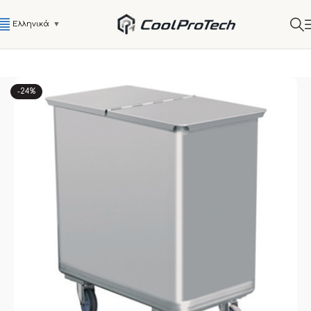
Ελληνικά
▼
-24%