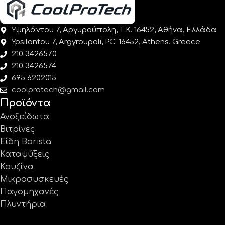
Υψηλάντου 7, Αργυρούπολη, Τ.Κ. 16452, Αθήνα, Ελλάδα
Ypsilantou 7, Argyroupoli, P.C. 16452, Athens. Greece
210 3426570
210 3426574
695 6202015
coolprotech@gmail.com
Προϊόντα
Ανοξείδωτα
Βιτρίνες
Είδη Barista
Καταψύξεις
Κουζίνα
Μικροσυσκευές
Παγομηχανές
Πλυντήρια