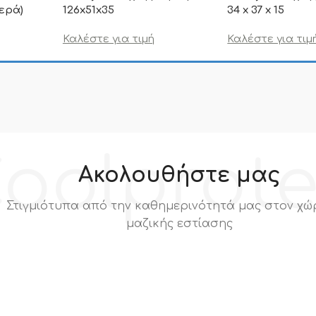
τερά)
126x51x35
34 x 37 x 15
Καλέστε για τιμή
Καλέστε για τιμ
ιμή δεν
.Π.Α
oolprot
Ακολουθήστε μας
Στιγμιότυπα από την καθημερινότητά μας στον χώ
μαζικής εστίασης