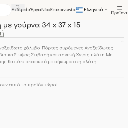
Ελληνικά
Εταιρεία
Έργα
Νέα
Επικοινωνία
▼
Προϊον
ΤΑ
Λάντζες
Λάντζα κλειστή με γούρνα 34 x 37 x 15
με γούρνα 34 x 37 x 15
μή
οξείδωτο χάλυβα Πόρτες συρόμενες Ανοξείδωτες
δια καθ’ ύψος Στιβαρή κατασκευή Χωρίς πλάτη Με
ισης Καπάκι σκαφωτό με σήκωμα στη πλάτη
ουν αυτό το προϊόν τώρα!