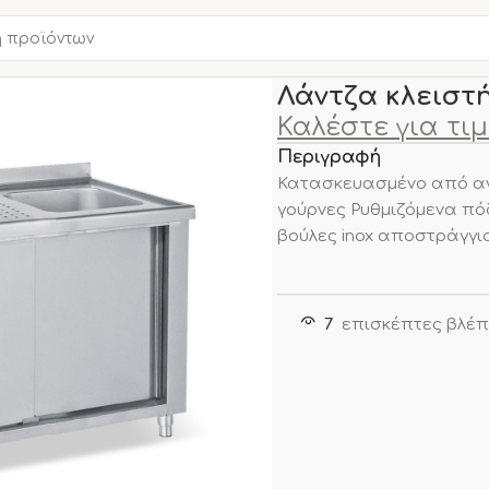
Αρχική σελίδα
ΑΝΟΞΕΙΔΩ
Λάντζα κλειστή 
Καλέστε για τι
Περιγραφή
Κατασκευασμένο από αν
γούρνες Ρυθμιζόμενα πό
βούλες inox αποστράγγ
7
επισκέπτες βλέπ