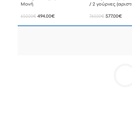
Μονή
/ 2 γούρνες (αρισ
494.00
€
577.00
€
650.00
€
760.00
€
στην αναγραφόμενη τιμή δεν
στην αναγραφόμενη τ
συμπεριλαμβάνεται Φ.Π.Α
συμπεριλαμβάνεται Φ
C