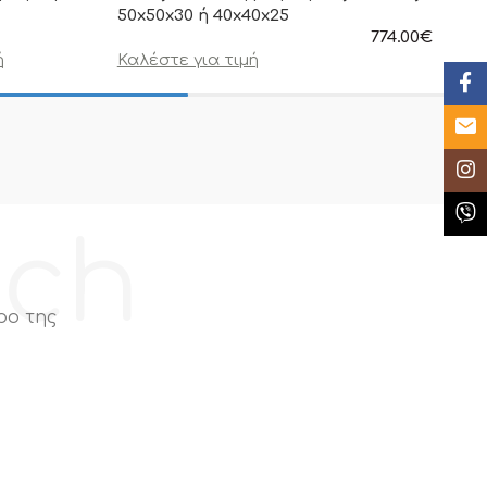
50x50x30 ή 40x40x25
774.00
€
στην αναγραφόμ
ή
Καλέστε για τιμή
συμπεριλαμβάνε
Face
Email
Insta
Κλήσ
ech
ρο της