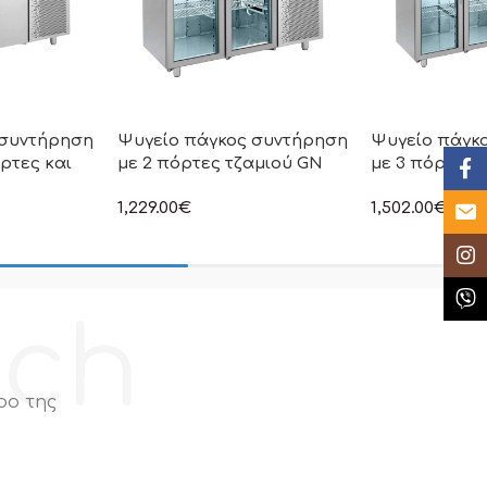
 συντήρηση
Ψυγείο πάγκος συντήρηση
Ψυγείο πάγκ
ρτες και
με 2 πόρτες τζαμιού GN
με 3 πόρτες 
Face
1,229.00
€
1,502.00
€
Email
στην αναγραφόμενη τιμή δεν
στην αναγραφόμ
συμπεριλαμβάνεται Φ.Π.Α
συμπεριλαμβάνε
η τιμή δεν
Insta
ι Φ.Π.Α
Κλήσ
ech
ρο της