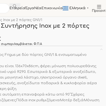
Ελληνικά
Εταιρεία
Έργα
Νέα
Επικοινωνία
▼
Προϊον
ΤΑ
Πάγκοι Ψυγεία Συντήρησης
 Inox με 2 πόρτες GN1/1
 Συντήρησης Inox με 2 πόρτες
€
 συμπεριλαμβάνεται Φ.Π.Α
ος Frigus με δύο πόρτες GN1/1 & ενσωματωμένο
ίου είναι 136x70x86cm, φέρει μόνωση πολυουρεθάνης
τικό υγρό R290. Εσωτερικά & εξωτερικά ανοξείδωτο,
 μαγνητικό λάστιχο, ηλεκτρονικό όργανο dixell,
τασκευής, ανοξείδωτα ποδαρικά & κυκλοφορία αέρα
ερη ψύξη.
µε αυτόµατη επαναφορά κάτω από 90˚Σχάρες
µιζόµενεςΠόδια inox ρυθµιζόµεναΜοτέρ δεξιάΜόνωση