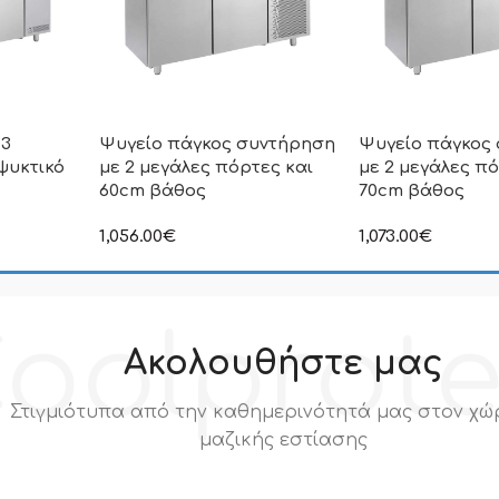
 3
Ψυγείο πάγκος συντήρηση
Ψυγείο πάγκος
ψυκτικό
με 2 μεγάλες πόρτες και
με 2 μεγάλες πό
60cm βάθος
70cm βάθος
1,056.00
€
1,073.00
€
ιμή δεν
στην αναγραφόμενη τιμή δεν
στην αναγραφόμεν
.Π.Α
συμπεριλαμβάνεται Φ.Π.Α
συμπεριλαμβάνετα
oolprot
Ακολουθήστε μας
Στιγμιότυπα από την καθημερινότητά μας στον χώ
μαζικής εστίασης