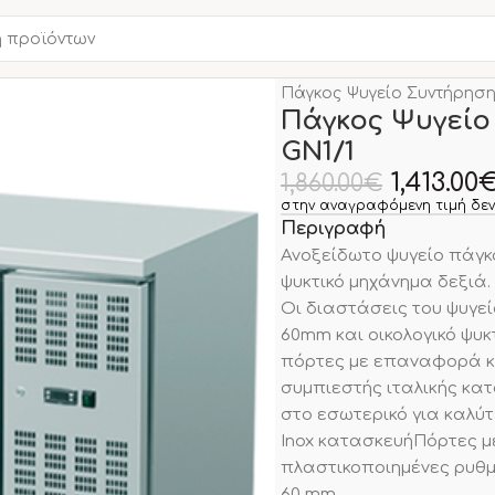
Αρχική σελίδα
ΑΝΟΞΕΙΔΩ
Πάγκος Ψυγείο Συντήρησης
Πάγκος Ψυγείο
GN1/1
1,413.00
1,860.00
€
στην αναγραφόμενη τιμή δεν
Περιγραφή
Ανοξείδωτο ψυγείο πάγκ
ψυκτικό μηχάνημα δεξιά.
Οι διαστάσεις του ψυγε
60mm και οικολογικό ψυκ
πόρτες με επαναφορά και
συμπιεστής ιταλικής κα
στο εσωτερικό για καλύτ
Ιnox κατασκευήΠόρτες 
πλαστικοποιηµένες ρυθ
60 mm