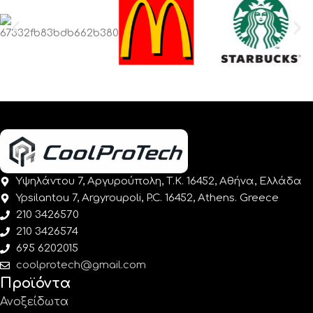
Υψηλάντου 7, Αργυρούπολη, Τ.Κ. 16452, Αθήνα, Ελλάδα
Ypsilantou 7, Argyroupoli, P.C. 16452, Athens. Greece
210 3426570
210 3426574
695 6202015
coolprotech@gmail.com
Προϊόντα
Ανοξείδωτα