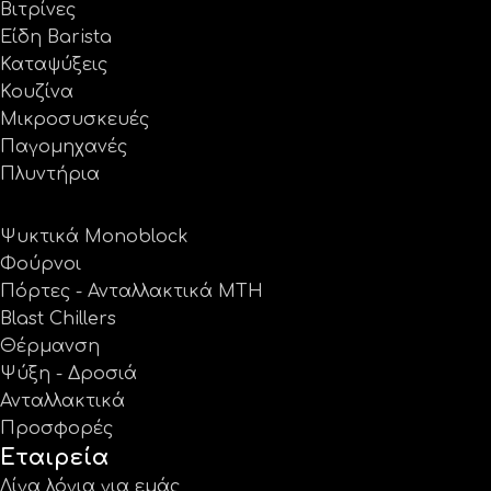
Βιτρίνες
Είδη Barista
Καταψύξεις
Κουζίνα
Μικροσυσκευές
Παγομηχανές
Πλυντήρια
Ψυκτικά Monoblock
Φούρνοι
Πόρτες - Ανταλλακτικά MTH
Blast Chillers
Θέρμανση
Ψύξη - Δροσιά
Ανταλλακτικά
Προσφορές
Εταιρεία
Λίγα λόγια για εμάς