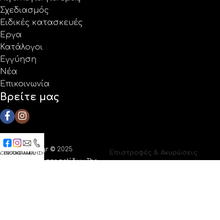
Σχεδιασμός
Ειδικές κατασκευές
Έργα
Κατάλογοι
Εγγύηση
Νέα
Επικοινωνία
Βρείτε μας
Coolprotech.gr ©
2025
Επιστροφές & Ακυρώσεις
ACEBOOK
INSTAGRAM
E-MAIL
ΚΛΗΣΗ
|
Κατασκευή ιστοσελίδων The
Όροι Χρήσης
Webians
Πολιτική Απορρήτου