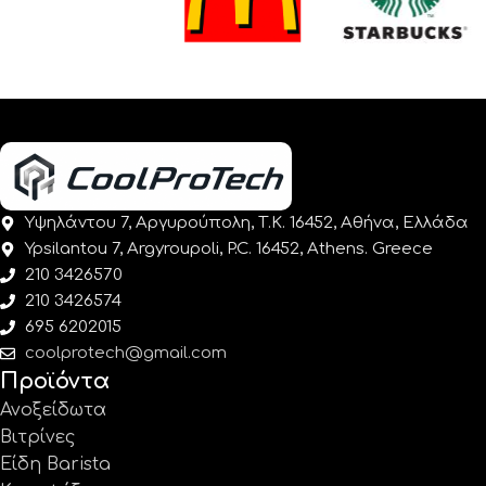
Υψηλάντου 7, Αργυρούπολη, Τ.Κ. 16452, Αθήνα, Ελλάδα
Ypsilantou 7, Argyroupoli, P.C. 16452, Athens. Greece
210 3426570
210 3426574
695 6202015
coolprotech@gmail.com
Προϊόντα
Ανοξείδωτα
Βιτρίνες
Είδη Barista