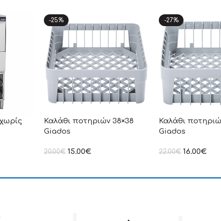
-25%
-27%
 χωρίς
Καλάθι ποτηριών 38×38
Καλάθι ποτηριώ
Giados
Giados
15.00
€
16.00
€
20.00
€
22.00
€
ιμή δεν
στην αναγραφόμενη τιμή δεν
στην αναγραφόμεν
.Π.Α
συμπεριλαμβάνεται Φ.Π.Α
συμπεριλαμβάνετα