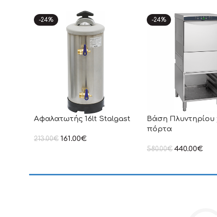
-24%
-24%
Αφαλατωτής 16lt Stalgast
Βάση Πλυντηρίου
πόρτα
161.00
€
213.00
€
στην αναγραφόμενη τιμή δεν
440.00
€
580.00
€
συμπεριλαμβάνεται Φ.Π.Α
στην αναγραφόμενη τ
συμπεριλαμβάνεται Φ