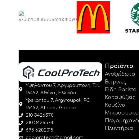
Προϊόντα
Ανοξείδωτα
Βιτρίνες
Υψηλάντου 7, Αργυρούπολη, Τ.Κ.
Είδη Barista
16452, Αθήνα, Ελλάδα
Καταψύξεις
Ypsilantou 7, Argyroupoli, P.C.
Κουζίνα
16452, Athens. Greece
Μικροσυσκε
210 3426570
Παγομηχανέ
210 3426574
Πλυντήρια
695 6202015
coolprotech@gmail.com