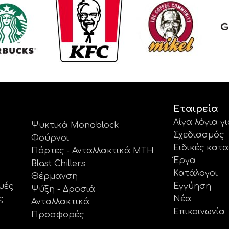
Εταιρεία
Λίγα λόγια γ
Ψυκτικά Monoblock
Σχεδιασμός
Φούρνοι
Ειδικές κατ
Πόρτες - Ανταλλακτικά MTH
Έργα
Blast Chillers
Κατάλογοι
Θέρμανση
υές
Εγγύηση
Ψύξη - Δροσιά
ς
Νέα
Ανταλλακτικά
Επικοινωνία
Προσφορές