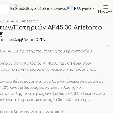
Ελληνικά
Εταιρεία
Έργα
Νέα
Επικοινωνία
▼
Προϊον
Α
Εμπρόσθιας Φόρτωσης
ν AF45.30 Aristarco
των/Ποτηριών AF45.30 Aristarco
€
 συμπεριλαμβάνεται Φ.Π.Α
ο AF45.30 άριστης ποιότητας του εργοστασίου
λήρου στην Ιταλία το AF45.30, προσφέρει στον
 από πλεονεκτήματα στο κομμάτι της πλύσης και
ων διαθέτει εύχρηστο αναλογικό πίνακα λειτουργιών,
20"), ανοξείδωτους βραχίονες πλύσης και
πό υψηλής ποιότητας ανοξείδωτο AISI304 και αντλία
 πλύνει ποτήρια max ύψους 290mm & πιάτα με
ερισταλτική αντλία στεγνωτικού