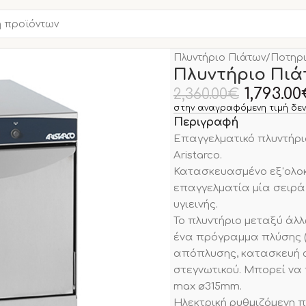
Αρχική σελίδα
ΠΛΥΝΤΗΡΙ
Πλυντήριο Πιάτων/Ποτηριώ
Πλυντήριο Πιά
1,793.00
2,360.00
€
στην αναγραφόμενη τιμή δεν
Περιγραφή
Επαγγελματικό πλυντήρι
Aristarco.
Κατασκευασμένο εξ'ολοκ
επαγγελματία μία σειρά
υγιεινής.
Το πλυντήριο μεταξύ άλλ
ένα πρόγραμμα πλύσης (1
απόπλυσης, κατασκευή α
στεγνωτικού. Μπορεί να
max ø315mm.
Ηλεκτρική ρυθμιζόμενη π