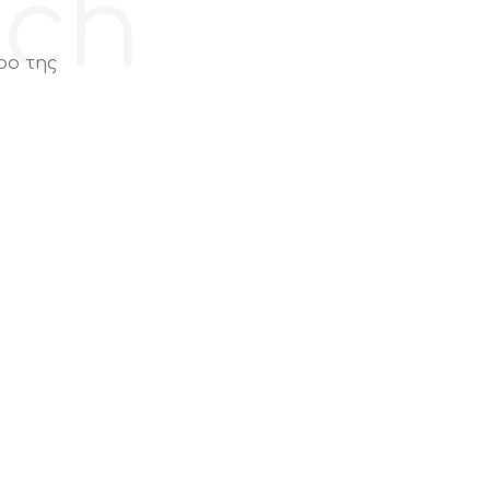
ech
ρο της