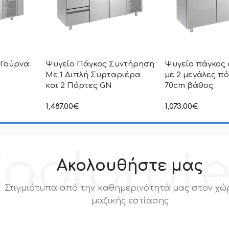
 Γούρνα
Ψυγείο Πάγκος Συντήρηση
Ψυγείο πάγκος
Με 1 Διπλή Συρταριέρα
με 2 μεγάλες πό
και 2 Πόρτες GN
70cm βάθος
ιμή δεν
1,487.00
€
1,073.00
€
.Π.Α
στην αναγραφόμενη τιμή δεν
στην αναγραφόμεν
συμπεριλαμβάνεται Φ.Π.Α
συμπεριλαμβάνετα
oolprot
Ακολουθήστε μας
Στιγμιότυπα από την καθημερινότητά μας στον χώ
μαζικής εστίασης