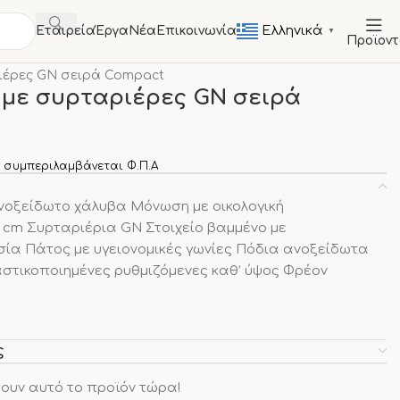
Ελληνικά
Εταιρεία
Έργα
Νέα
Επικοινωνία
▼
Προϊον
ΤΑ
Πάγκοι Ψυγεία Συντήρησης
ιέρες GN σειρά Compact
 με συρταριέρες GN σειρά
 συμπεριλαμβάνεται Φ.Π.Α
οξείδωτο χάλυβα Μόνωση με οικολογική
cm Συρταριέρια GN Στοιχείο βαμμένο με
ία Πάτος με υγειονομικές γωνίες Πόδια ανοξείδωτα
στικοποιημένες ρυθμιζόμενες καθ’ ύψος Φρέον
ς
ουν αυτό το προϊόν τώρα!