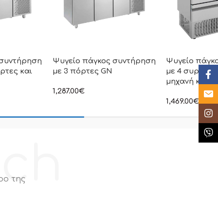
 συντήρηση
Ψυγείο πάγκος συντήρηση
Ψυγείο πάγκ
ρτες και
με 3 πόρτες GN
με 4 συρτάρι
Face
μηχανή κάτω
1,287.00
€
Email
στην αναγραφόμενη τιμή δεν
1,469.00
€
συμπεριλαμβάνεται Φ.Π.Α
η τιμή δεν
στην αναγραφόμ
Insta
ι Φ.Π.Α
συμπεριλαμβάνε
Κλήσ
ech
ρο της