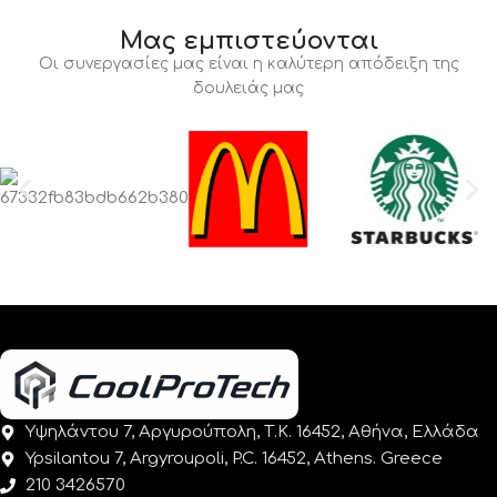
Μας εμπιστεύονται
Οι συνεργασίες μας είναι η καλύτερη απόδειξη της
δουλειάς μας
Υψηλάντου 7, Αργυρούπολη, Τ.Κ. 16452, Αθήνα, Ελλάδα
Ypsilantou 7, Argyroupoli, P.C. 16452, Athens. Greece
210 3426570