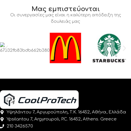
Μας εμπιστεύονται
Οι συνεργασίες μας είναι η καλύτερη απόδειξη της
δουλειάς μας
Υψηλάντου 7, Αργυρούπολη, Τ.Κ. 16452, Αθήνα, Ελλάδα
Ypsilantou 7, Argyroupoli, P.C. 16452, Athens. Greece
210 3426570