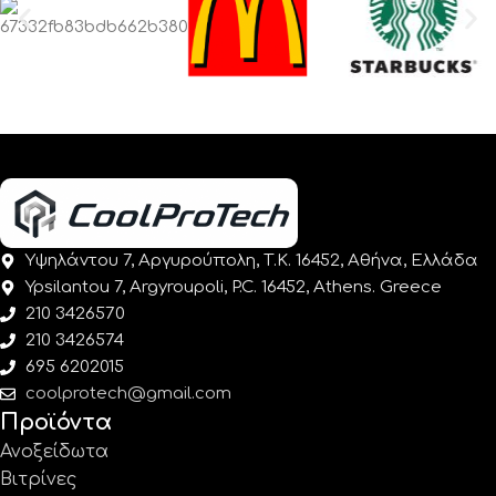
Υψηλάντου 7, Αργυρούπολη, Τ.Κ. 16452, Αθήνα, Ελλάδα
Ypsilantou 7, Argyroupoli, P.C. 16452, Athens. Greece
210 3426570
210 3426574
695 6202015
coolprotech@gmail.com
Προϊόντα
Ανοξείδωτα
Βιτρίνες