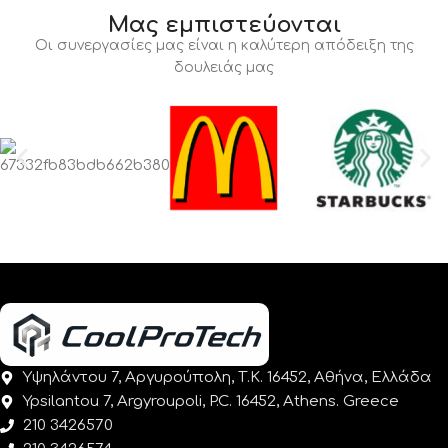
Μας εμπιστεύονται
Οι συνεργασίες μας είναι η καλύτερη απόδειξη της
δουλειάς μας
Υψηλάντου 7, Αργυρούπολη, Τ.Κ. 16452, Αθήνα, Ελλάδα
Ypsilantou 7, Argyroupoli, P.C. 16452, Athens. Greece
210 3426570