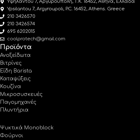
Υψηλάντου 7, Αργυρούπολη, Τ.Κ. 16452, Αθήνα, Ελλάδα
Ypsilantou 7, Argyroupoli, P.C. 16452, Athens. Greece
210 3426570
210 3426574
695 6202015
coolprotech@gmail.com
Προϊόντα
Ανοξείδωτα
Βιτρίνες
Είδη Barista
Καταψύξεις
Κουζίνα
Μικροσυσκευές
Παγομηχανές
Πλυντήρια
Ψυκτικά Monoblock
Φούρνοι