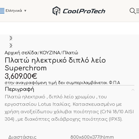
Ελληνικά
▼
Αρχική σελίδα
ΚΟΥΖΙΝΑ
Πλατώ
Πλατώ ηλεκτρικό διπλό λείο
Superchrom
3,609.00
€
στην αναγραφόμενη τιμή δεν συμπεριλαμβάνεται Φ.Π.Α
Περιγραφή
Πλατώ ηλεκτρικό , διπλό λείο χρωμίου , του
εργοστασίου Lotus Ιταλίας. Κατασκευασμένο με
χρήση ανοξείδωτου χάλυβα ποιότητας (CrNi 18/10 AISI
304) , με διακόπτες αδιάβροχης ποιότητας (IPX5).
Διαστάσεις
800x600x377(h)mm