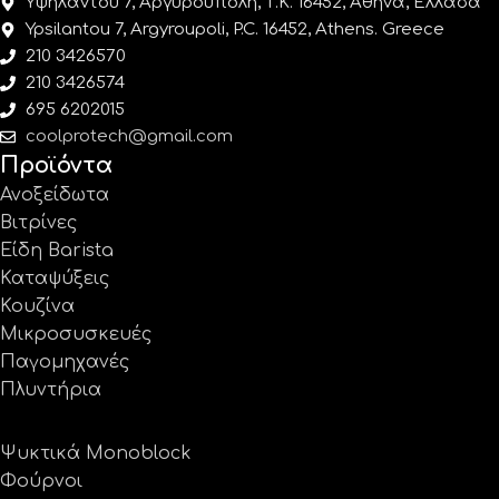
Υψηλάντου 7, Αργυρούπολη, Τ.Κ. 16452, Αθήνα, Ελλάδα
Ypsilantou 7, Argyroupoli, P.C. 16452, Athens. Greece
210 3426570
210 3426574
695 6202015
coolprotech@gmail.com
Προϊόντα
Ανοξείδωτα
Βιτρίνες
Είδη Barista
Καταψύξεις
Κουζίνα
Μικροσυσκευές
Παγομηχανές
Πλυντήρια
Ψυκτικά Monoblock
Φούρνοι