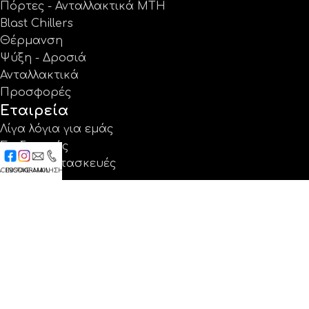
Πόρτες - Ανταλλακτικά MTH
Blast Chillers
Θέρμανση
Ψύξη - Δροσιά
Ανταλλακτικά
Προσφορές
Εταιρεία
Λίγα λόγια για εμάς
Σχεδιασμός
Ειδικές κατασκευές
ACEBOOK
INSTAGRAM
E-MAIL
ΚΛΗΣΗ
Έργα
Κατάλογοι
Εγγύηση
Νέα
Επικοινωνία
Βρείτε μας